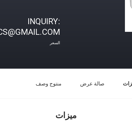
INQUIRY:
CS@GMAIL.COM
السعر
زات
صالة عرض
منتوج وصف
ميزات