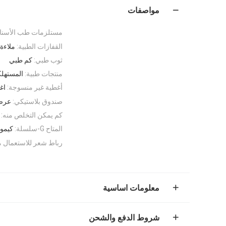
مواصفات
مستلزمات طب الأسنا
القفازات الطبية:
ملاءة
ثوب طبي:
كم طبي
منتجات طبية:
المستهلك
أغطية غير منسوجة:
اغ
صندوق بلاستيكي:
عرض
كم يمكن التخلص منه:
المتاح G-سلسلة:
كيمون
رباط شعر للاستعمال م
معلومات اساسية
شروط الدفع والشحن