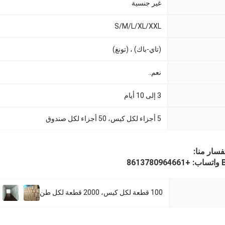
غير جنسية
S/M/L/XL/XXL
(تاي-باك) ، (تونغ)
نعم..
3 إلى 10 أيام
5 أجزاء لكل كيس، 50 أجزاء لكل صندوق
فسار منا:
8
100 قطعة لكل كيس، 2000 قطعة لكل طن