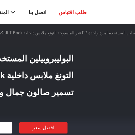
طلب اقتباس
اتصل بنا
المن
 واحدة PP غير المنسوجة التونغ ملابس داخلية T-Back البيكيني,أوباكي,SPA,سبرا تسمير صالون جمال واحد
تسمير صالون جمال و
افضل سعر