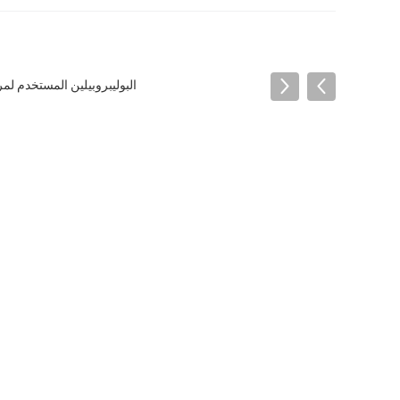
البوليبروبيلين المستخدم لمرة واحدة PP غير المنسوجة التونغ ملابس داخلية T-back البيكيني,أوباكي