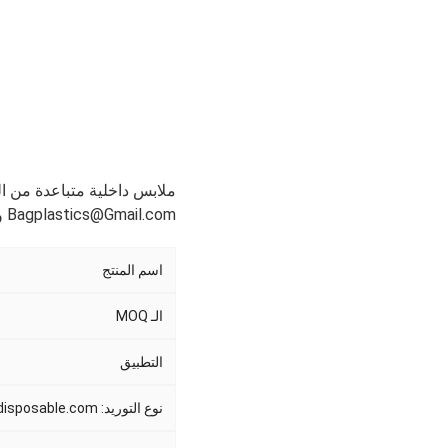
ملابس داخلية متباعدة من البولي بروبيلين PP غير المنسوج
Bagplastics@Gmail.com واتساب: +8613780964661
اسم المنتج
الـ MOQ
التطبيق
نوع التوريد: consumables-disposable.com