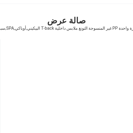
صالة عرض
,SPA,سبرا تسمير صالون جمال واحد