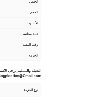
الجنس
الحجم
الأسلوب
عينة مجانية
وقت التنفيذ
الحزمة
التعبئة والتسليم يرجى الاست
Bagplastics@Gmail.com واتساب: +613780964661
نوع الحزمة: