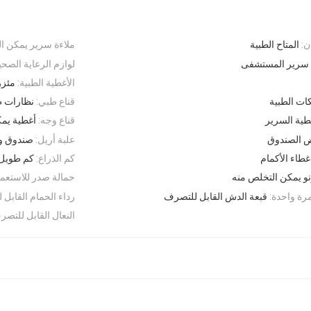
ن:
المتاح الطبية
ملاءة سرير يمكن ال
 سرير المستشفى
لوازم الرعاية الصحي
الأغطية الطبية:
مئزر
ات الطبية
قناع طبي:
نظارات ط
طية السرير
قناع وجه:
أغطية يمك
 الصندوق
علبة أريل:
صندوق و
غطاء الأكمام
كم الذراع:
كم طويل
و يمكن التخلص منه
حمالة صدر للاستعما
رة واحدة:
قبعة الدش القابل للتصرف
رداء الحمام القابل
النعال القابل للتصر