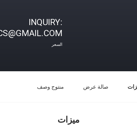
INQUIRY:
CS@GMAIL.COM
السعر
زات
صالة عرض
منتوج وصف
ميزات