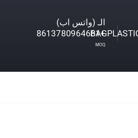
الـ (واتس اب)
BAGPLASTI
+8613780964661
MOQ