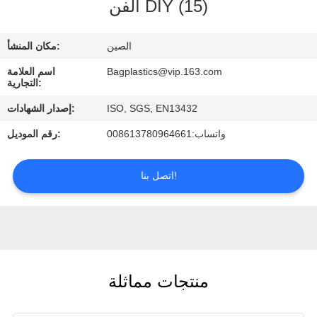
الفن DIY (15)
رقابة
جودة
الصين
مكان المنشأ:
Bagplastics@vip.163.com
اسم العلامة
اطلب
التجارية:
اقتباس
ISO, SGS, EN13432
إصدار الشهادات:
واتساب:008613780964661
رقم الموديل:
اتصل بنا!
منتجات مماثلة