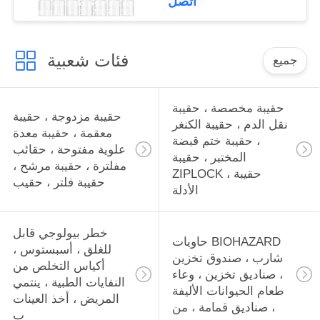
اتصل
للمسحوق الصلب السائل
فئات شعبية
جميع
حقيبة مخصصة ، حقيبة
حقيبة مزدوجة ، حقيبة
نقل الدم ، حقيبة الكنغر
معقمة ، حقيبة معدة
، حقيبة ختم قبضة
علوية مفتوحة ، حقائب
المختبر ، حقيبة
مفلترة ، حقيبة مرشح ،
ZIPLOCK ، حقيبة
حقيبة فلتر ، حقيب
الأدلة
خطر بيولوجي قابل
حاويات BIOHAZARD
للغلق ، أسبستوس ،
شارب ، صندوق تخزين
أكياس التخلص من
، صناديق تخزين ، وعاء
النفايات الطبية ، ينتمي
طعام الحيوانات الأليفة
المريض ، أخذ العينات
، صناديق قمامة ، من
ب