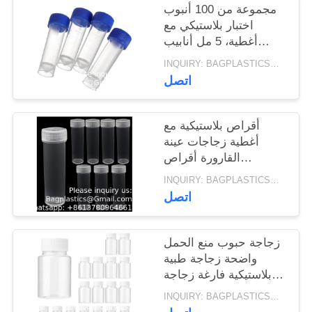
مجموعة من 100 أنبوب
اختبار بلاستيكي مع
أغطية، 5 مل أنابيب
شوت تدريجية مع غطاء
INQUIRY: BAGPLASTICS@GMAIL.COM MOQ:واتس اب: 008613780964661
المسمار قناني صغيرة
اتصل
حاوية للسائل
أقراص بلاستيكية مع
أغطية زجاجات عينة
القارورة أقراص
بلاستيكية مع غطاء
INQUIRY: BAGPLASTICS@GMAIL.COM MOQ:واتس اب: 008613780964661
أقراص بلاستيكية
اتصل
للأغراض الصغيرة
زجاجة حبوب منع الحمل
واضحة زجاجة طبية
بلاستيكية فارغة زجاجة
عامل تجريبي حاويات
INQUIRY: BAGPLASTICS@GMAIL.COM MOQ:واتس اب: 008613780964661
كيميائية مع أغطية