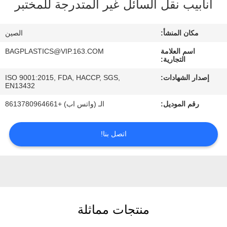
أنابيب نقل السائل غير المتدرجة للمختبر
رقابة
جودة
مكان المنشأ:
الصين
اسم العلامة
BAGPLASTICS@VIP.163.COM
اطلب
التجارية:
اقتباس
إصدار الشهادات:
ISO 9001:2015, FDA, HACCP, SGS,
EN13432
خريطة
رقم الموديل:
الـ (واتس اب) +8613780964661
الموقع
اتصل بنا!
سياسة
الخصوصية
منتجات مماثلة