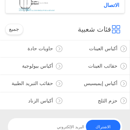
Soxhlet Extractor
الاتصال
فئات شعبية
جميع
أكياس العينات
حاويات حادة
حقائب العينات
أكياس بيولوجية
أكياس إيميسيس
حقائب التبريد الطبية
حزم الثلج
أكياس الزناد
الاشتراك