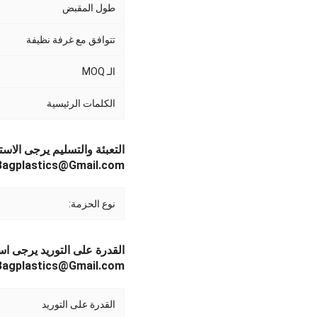
طول المقبض
تتوافق مع غرفة نظيفة
الـ MOQ
الكلمات الرئيسية
التعبئة والتسليم يرجى الاست
Bagplastics@Gmail.com واتساب: +613780964661
نوع الحزمة:
القدرة على التوريد يرجى اس
Bagplastics@Gmail.com واتساب: +613780964661
القدرة على التوريد