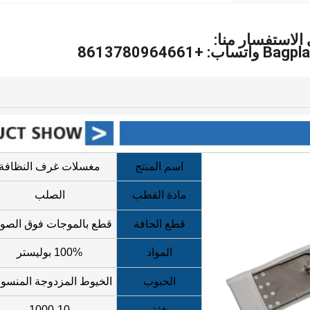
الاستفسار منا:
861378096466
اسم المنتج
مغسلات غرف النظافة
مادة القطب
الصلب
قطع الحافة
قطع بالموجات فوق الصوت
المواد
100% بوليستر
الحبوب
الخيوط المزدوجة المنسو
فئة
1000-10