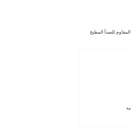
ES غرفة نظيفة المطبخ الفولاذ المقاوم للصدأ المطبخ
ية