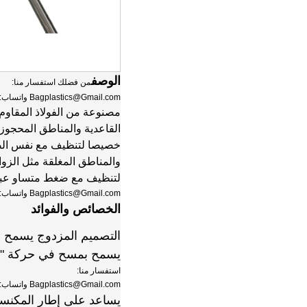
الوصف
من فضلك استفسار منا:
Bagplastics@Gmail.com واتساب: +8613780964661
مصنوعة من الفولاذ المقاوم 
القاعدية والمناطق المحجوزة
خصيصا لتنظيف مع نفس الض
والمناطق المغلقة مثل الزو
لتنظيف مع ضغط متساو عبر 
Bagplastics@Gmail.com واتساب: +8613780964661
الخصائص والفوائد
التصميم المزدوج يسمح ب
يسمح بمسح في حركة "S"
استفسار منا:
Bagplastics@Gmail.com واتساب: +8613780964661
يساعد على إطار المكنس