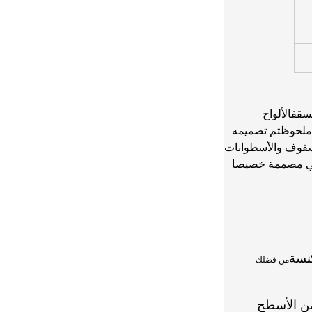
سقفالألواح
ل ملحوظتم تصميمه
سقوف والأسطوانات
.وهي مصممة خصيصا
نسة
من فضلك
من الأسطح