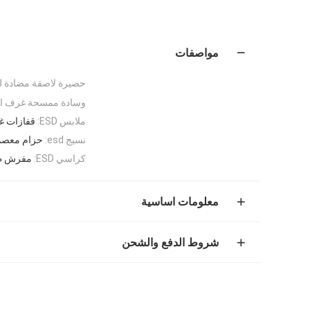
مواصفات
حصيرة لاصقة مضادة للب
وسادة ممسحة غرف الأ
ملابس ESD:
قفازات غ
نسيج esd:
حزام معصم SD
كراسي ESD:
مفرش طاول
معلومات اساسية
شروط الدفع والشحن