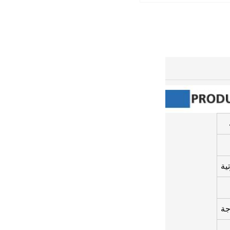
ية
جة