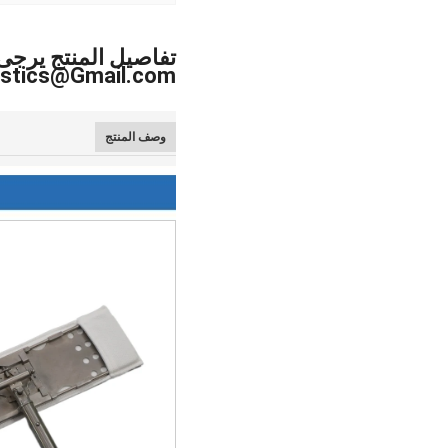
تفاصيل المنتج يرجى 
Bagplastics@Gmail.com واتساب: +1
وصف المنتج