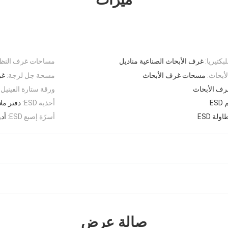
كتيريا:
غرف الأبحاث الصناعية مناديل
مساحات غرف النظاف
بحاث:
مسحات غرف الأبحاث
مسحة جل لزجة:
غر
رف الأبحاث
ورقة ستارة الفينيل ESD:
E
أحذية ESD:
دفتر مل
ة ESD
أسرّة إصبع ESD:
أدو
صالة عرض