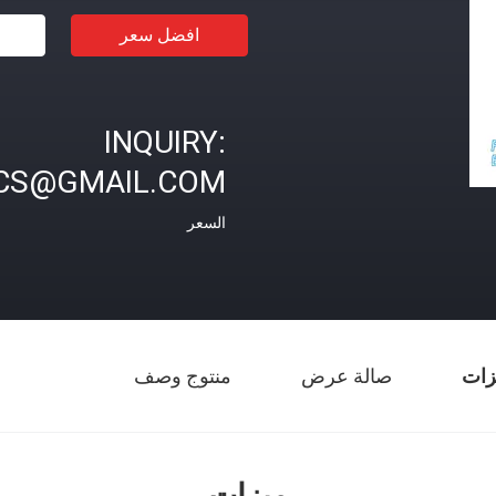
افضل سعر
INQUIRY:
CS@GMAIL.COM
السعر
زات
صالة عرض
منتوج وصف
ميزات