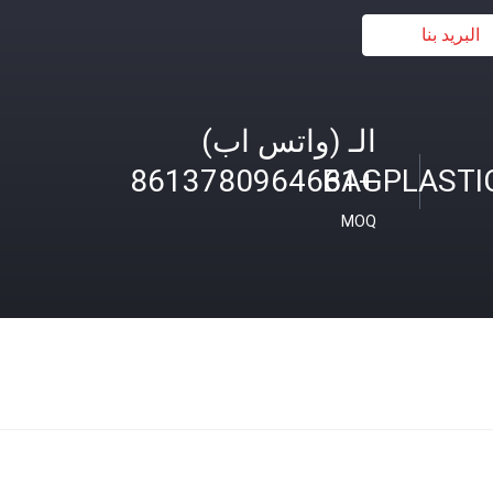
البريد بنا
الـ (واتس اب)
BAGPLASTI
+8613780964661
MOQ