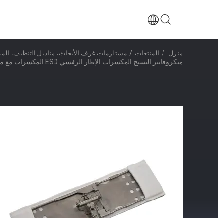
منزل
/
المنتجات
/
مستلزمات غرف الأبحاث، مناديل التنظيف، المم
ميكروفايبر النسيج المكسرات الإطار الرئيسي ESD المكسرات مع مقبض تلسكوبي