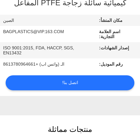
كيميائية سائلة زجاجة PTFE المفاعل
رقابة
جودة
مكان المنشأ:
الصين
اسم العلامة
BAGPLASTICS@VIP.163.COM
اطلب
التجارية:
اقتباس
إصدار الشهادات:
ISO 9001:2015, FDA, HACCP, SGS,
EN13432
خريطة
رقم الموديل:
الـ (واتس اب) +8613780964661
الموقع
اتصل بنا!
سياسة
الخصوصية
منتجات مماثلة