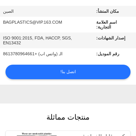
رقابة
مكان المنشأ:
الصين
جودة
اسم العلامة
BAGPLASTICS@VIP.163.COM
التجارية:
اطلب
إصدار الشهادات:
ISO 9001:2015, FDA, HACCP, SGS,
اقتباس
EN13432
رقم الموديل:
الـ (واتس اب) +8613780964661
خريطة
اتصل بنا!
الموقع
سياسة
الخصوصية
منتجات مماثلة