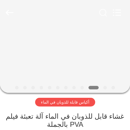
DISPOSABLE
CONSUMABLES
PRODUCTS
CO.,LTD..
All
Rights
Reserved.
Developed
بيت
by
ECER
منتجات
معلومات
عنا
جولة
أكياس قابلة للذوبان في الماء
في
المعمل
غشاء قابل للذوبان في الماء آلة تعبئة فيلم
PVA بالجملة