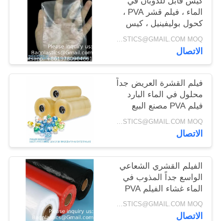
كيس قابل للذوبان في
الماء ، فيلم قشر PVA ،
كحول بوليفينيل ، كيس
غسيل ، عبوة منظفات
INQUIRY: BAGPLASTICS@GMAIL.COM MOQ:الـ (واتس اب) +8613780964661
الاتصال
فيلم القشرة العريض جداً
محلول في الماء البارد
فيلم PVA مصنع البيع
المباشر نقل الطباعة
INQUIRY: BAGPLASTICS@GMAIL.COM MOQ:الـ (واتس اب) +8613780964661
فيلم PVA المميز
الاتصال
الفيلم القشري الشعاعي
الواسع جداً المذوب في
الماء غشاء الفيلم PVA
لفة استخدام للتعبئة من
INQUIRY: BAGPLASTICS@GMAIL.COM MOQ:الـ (واتس اب) +8613780964661
المواد المذوبة في الماء
الاتصال