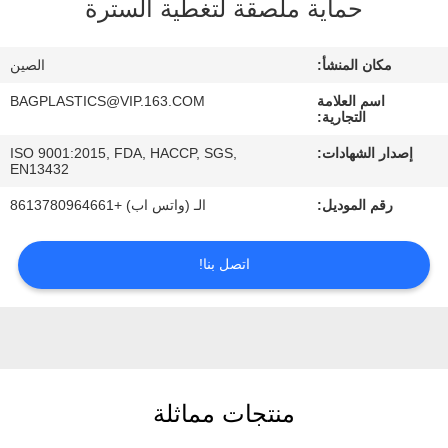
حماية ملصقة لتغطية السترة
رقابة
جودة
مكان المنشأ:
الصين
اسم العلامة
BAGPLASTICS@VIP.163.COM
اطلب
التجارية:
اقتباس
إصدار الشهادات:
ISO 9001:2015, FDA, HACCP, SGS,
EN13432
خريطة
رقم الموديل:
الـ (واتس اب) +8613780964661
الموقع
اتصل بنا!
سياسة
الخصوصية
منتجات مماثلة