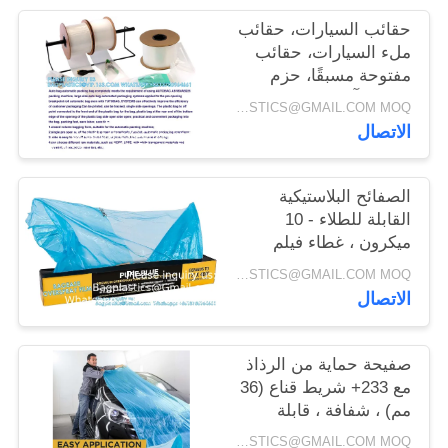
حقائب السيارات، حقائب
ملء السيارات، حقائب
مفتوحة مسبقًا، حزم
حقائب آلية، حقائب،
INQUIRY: BAGPLASTICS@GMAIL.COM MOQ:الـ (واتس اب) +8613780964661
ملحقات PAC
الاتصال
الصفائح البلاستيكية
القابلة للطلاء - 10
ميكرون ، غطاء فيلم
واقي - طلاء سيارات
INQUIRY: BAGPLASTICS@GMAIL.COM MOQ:الـ (واتس اب) +8613780964661
السيارات ، متجر
الاتصال
السيارات
صفيحة حماية من الرذاذ
مع 233+ شريط قناع (36
مم) ، شفافة ، قابلة
للطلاء ، كثافة عالية ،
INQUIRY: BAGPLASTICS@GMAIL.COM MOQ:الـ (واتس اب) +8613780964661