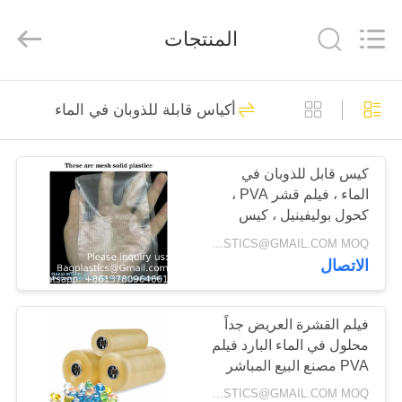
DISPOSABLE
CONSUMABLES
PRODUCTS
المنتجات
CO.,LTD..
All
Rights
Reserved.
Developed
بيت
40
by
ECER
أكياس قابلة للذوبان في الماء
أكياس العينات
منتجات
كيس قابل للذوبان في
الماء ، فيلم قشر PVA ،
معلومات
كحول بوليفينيل ، كيس
عنا
غسيل ، عبوة منظفات
INQUIRY: BAGPLASTICS@GMAIL.COM MOQ:الـ (واتس اب) +8613780964661
الاتصال
10
جولة
في
فيلم القشرة العريض جداً
حاويات حادة
محلول في الماء البارد فيلم
المعمل
PVA مصنع البيع المباشر
نقل الطباعة فيلم PVA
INQUIRY: BAGPLASTICS@GMAIL.COM MOQ:الـ (واتس اب) +8613780964661