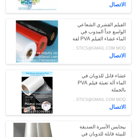
المميز
رقابة
الاتصال
جودة
الفيلم القشري الشعاعي
11
الواسع جداً المذوب في
اطلب
الماء غشاء الفيلم PVA لفة
حقائب العينات
اقتباس
استخدام للتعبئة من المواد
INQUIRY: BAGPLASTICS@GMAIL.COM MOQ:الـ (واتس اب) +8613780964661
المذوبة في الماء
الاتصال
SITEMAP
غشاء قابل للذوبان في
سياسة
الماء آلة تعبئة فيلم PVA
بالجملة
19
الخصوصية
INQUIRY: BAGPLASTICS@GMAIL.COM MOQ:الـ (واتس اب) +8613780964661
الاتصال
أكياس بيولوجية
بيجايس الأسرة الصديقة
للبيئة قابلة للذوبان في