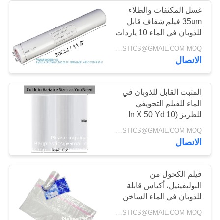
غسل المكثفات والطلاء
35um فيلم شفاف قابل
13
للذوبان في الماء 10 ياردات
لفة
INQUIRY: BAGPLASTICS@GMAIL.COM MOQ:الـ (واتس اب) +8613780964661
حزم الثلج
الاتصال
المثبت القابل للذوبان في
الماء للفيلم التجويفي
للطريز (10 In X 50 Yd
Roll) ، معدل 35um
10
INQUIRY: BAGPLASTICS@GMAIL.COM MOQ:الـ (واتس اب) +8613780964661
الاتصال
أكياس الزناد
فيلم الكحول من
البوليفينيل، أكياس قابلة
للذوبان في الماء الساخن
أكياس الغسيل القابلة
INQUIRY: BAGPLASTICS@GMAIL.COM MOQ:الـ (واتس اب) +8613780964661
للذوبان