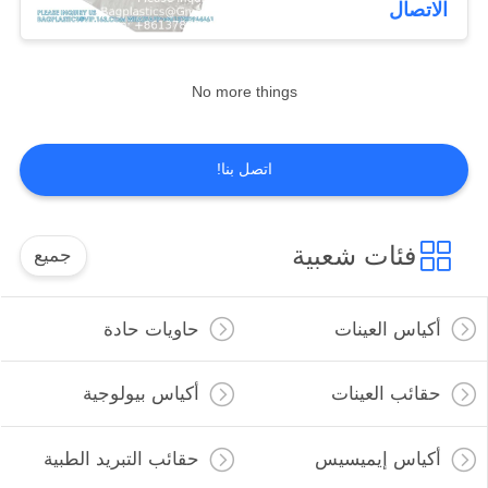
الاتصال
10
أكياس قابلة للذوبان
No more things
في الماء
اتصل بنا!
فئات شعبية
جميع
8
حزمة أدوات
أكياس العينات
حاويات حادة
الإسعافات الأولية
حقائب العينات
أكياس بيولوجية
أكياس إيميسيس
حقائب التبريد الطبية