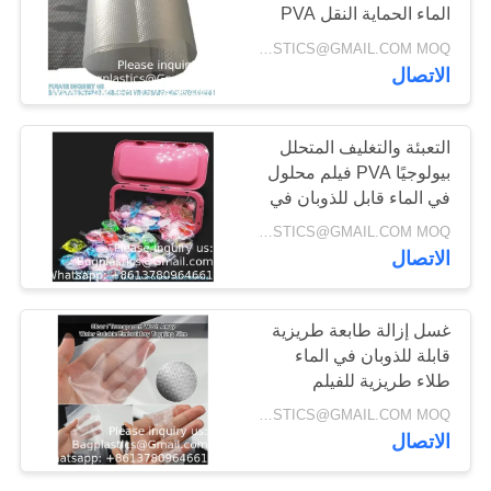
الماء الحماية النقل PVA
التعبئة والتغليف فيلم
INQUIRY: BAGPLASTICS@GMAIL.COM MOQ:الـ (واتس اب) +8613780964661
الطباعة قابلة للتحلل
12
الاتصال
أكياس إيميسيس
التعبئة والتغليف المتحلل
بيولوجيًا PVA فيلم محلول
في الماء قابل للذوبان في
الماء الساخن غسيل
INQUIRY: BAGPLASTICS@GMAIL.COM MOQ:الـ (واتس اب) +8613780964661
الغسيل القشرة الفيلم
الاتصال
العفن
15
غسل إزالة طابعة طريزية
قابلة للذوبان في الماء
حقائب التبريد الطبية
طلاء طريزية للفيلم
الشفاف قابلة للذوبان في
INQUIRY: BAGPLASTICS@GMAIL.COM MOQ:الـ (واتس اب) +8613780964661
الماء
الاتصال