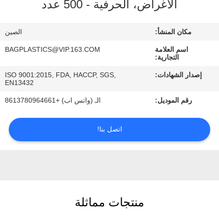
الأغراض، الحرفية - 500 عدد
رقابة
جودة
مكان المنشأ:
الصين
اسم العلامة
BAGPLASTICS@VIP.163.COM
اطلب
التجارية:
اقتباس
إصدار الشهادات:
ISO 9001:2015, FDA, HACCP, SGS,
EN13432
خريطة
رقم الموديل:
الـ (واتس اب) +8613780964661
الموقع
اتصل بنا!
سياسة
الخصوصية
منتجات مماثلة