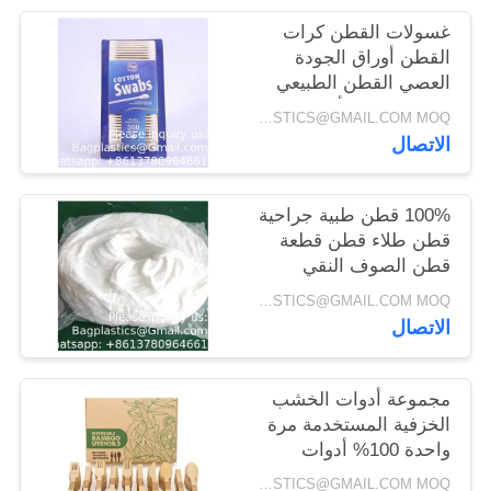
غسولات القطن كرات
القطن أوراق الجودة
العصي القطن الطبيعي
النقي 100% رأس القطن
INQUIRY: BAGPLASTICS@GMAIL.COM MOQ:الـ (واتس اب) +8613780964661
في بطاقة البثور
الاتصال
100% قطن طبية جراحية
قطن طلاء قطن قطعة
قطن الصوف النقي
قطعة قطعة قطن
INQUIRY: BAGPLASTICS@GMAIL.COM MOQ:الـ (واتس اب) +8613780964661
الصوف المادة الأصلية
الاتصال
لقطن براعم
مجموعة أدوات الخشب
الخزفية المستخدمة مرة
واحدة 100% أدوات
طبيعية صديقة للبيئة قابلة
INQUIRY: BAGPLASTICS@GMAIL.COM MOQ:الـ (واتس اب) +8613780964661