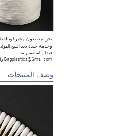
نحن مصنعون محترفون
القط
وخدمة جيدة بعد البيع.
المواد
فضلك استفسار منا:
Bagplastics@Gmail.com واتساب: +8613780964661
وصف المنتجات