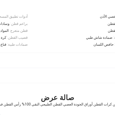
ي الأذن
أدوات تطبيق المسح
لقطن
براعم قطن:
وسادات
قطن
قطن متعرج:
المواد
:
ضمادة شاش طبي
قضيب القطن:
كرة 
حافض اللسان
ضمادات طبية:
قناع
صالة عرض
القطن أوراق الجودة العصي القطن الطبيعي النقي 100% رأس القطن في بطاقة البثور