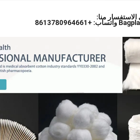
الاستفسار منا:
861378096466