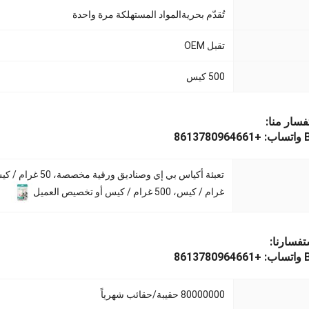
تُقدّم بحرية
المواد المستهلكة مرة واحدة
تقبل OEM
500 كيس
فسار منا:
8
غرام / كيس، 500 غرام / كيس أو تخصيص العميل
تفسارنا:
8
80000000 حقيبة/حقائب شهرياً