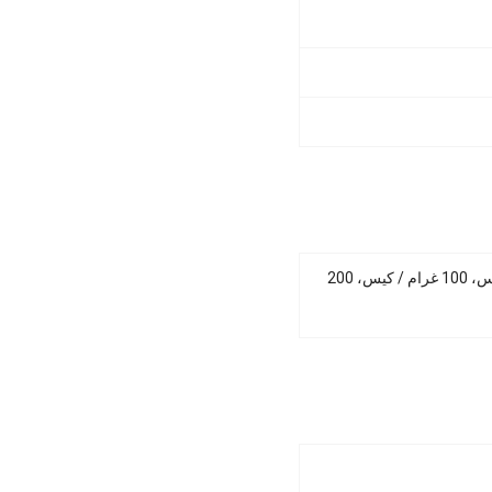
تعبئة أكياس بي إي وصناديق ورقية مخصصة، 50 غرام / كيس، 100 غرام / كيس، 200