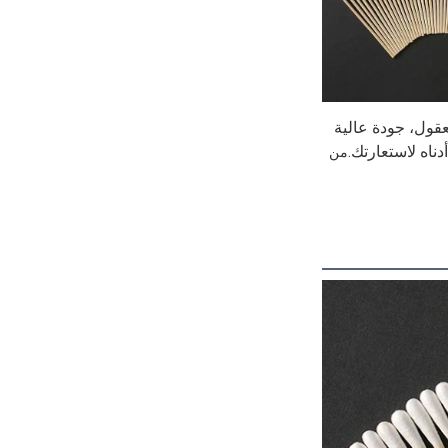
، حصلت علامتنا التجارية على سمعة ممتازة لسعر معقول، جودة عالية 
دناه لاستعارتك.
من 