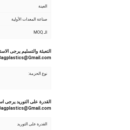
العينة
صناعة المعدات الأولية
الـ MOQ
التعبئة والتسليم يرجى الاست
Bagplastics@Gmail.com واتساب: +613780964661
نوع الحزمة:
القدرة على التوريد يرجى اس
Bagplastics@Gmail.com واتساب: +613780964661
القدرة على التوريد