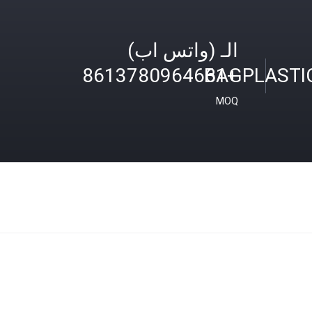
الـ (واتس اب)
BAGPLASTI
+8613780964661
MOQ