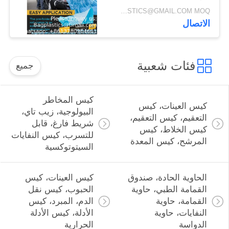
للطلاء ، كثافة عالية ،
INQUIRY: BAGPLASTICS@GMAIL.COM MOQ:الـ (واتس اب) +8613780964661
مقاومة للدموع
الاتصال
فئات شعبية
جميع
كيس المخاطر
كيس العينات، كيس
البيولوجية، زيب تاي،
التعقيم، كيس التعقيم،
شريط فارغ، قابل
كيس الخلاط، كيس
للتسرب، كيس النفايات
المرشح، كيس المعدة
السيتوتوكسية
الحاوية الحادة، صندوق
كيس العينات، كيس
القمامة الطبي، حاوية
الحبوب، كيس نقل
القمامة، حاوية
الدم، المبرد، كيس
النفايات، حاوية
الأدلة، كيس الأدلة
الدواسة
الحرارية