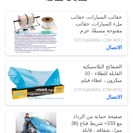
حقائب السيارات، حقائب
ملء السيارات، حقائب
مفتوحة مسبقًا، حزم
حقائب آلية، حقائب،
INQUIRY: BAGPLASTICS@GMAIL.COM MOQ:الـ (واتس اب) +8613780964661
ملحقات PAC
الاتصال
الصفائح البلاستيكية
القابلة للطلاء - 10
ميكرون ، غطاء فيلم
واقي - طلاء سيارات
INQUIRY: BAGPLASTICS@GMAIL.COM MOQ:الـ (واتس اب) +8613780964661
السيارات ، متجر
الاتصال
السيارات
صفيحة حماية من الرذاذ
مع 233+ شريط قناع (36
مم) ، شفافة ، قابلة