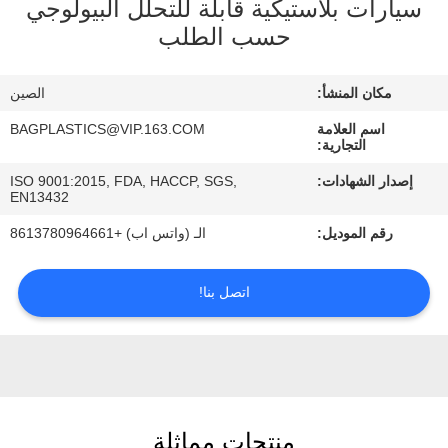
سيارات بلاستيكية قابلة للتحلل البيولوجي
رقابة
حسب الطلب
جودة
مكان المنشأ:
الصين
اطلب
اسم العلامة
BAGPLASTICS@VIP.163.COM
اقتباس
التجارية:
إصدار الشهادات:
ISO 9001:2015, FDA, HACCP, SGS,
EN13432
خريطة
رقم الموديل:
الـ (واتس اب) +8613780964661
الموقع
اتصل بنا!
سياسة
الخصوصية
منتجات مماثلة