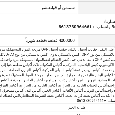
شنتشن أو قوانغتشو
ارنا:
861
4000000 قطعة/قطعة شهرياً
 اللف، حقائب أسفل الكتلة، حقيبة أسفل OPP مربعة،
المواد المستهلكة مرة
نوع 
 كيس العظام لفة،
المواد المستهلكة مرة واحدة
كي
لألومنيوم، كيس البلاستيك المركب، أكياس المكواة، ثلاث أكياس مغلقة جنبا إلى 
عقمة، أكياس زيب واقفة،أكياس البولي المركبة، أكياس النيلون المغلقة بالفراغ،
؛ أكياس البخار عالية درجة الحرارة، أكياس البخار المركبة،
المواد المستهلكة مرة و
ات المضادة للتزوير بالليزر، أكياس ذات المسامير، أكياس الحاجز المعدنية، أكياس
احدة
أكياس الحماية الخالية من الحرارة، أكياس الخالية من الحرارة، أكياس الفرا
 واحدة
أكياس البولي، أكياس الألعاب، أكياس الخبز، أكياس اليد، أكياس مسحوق 
م الكلاب، أكياس تعبئة كرات العث، أكياس تعبئة الشريط المطاطي!)
من فضلك است
طباعة الحبر