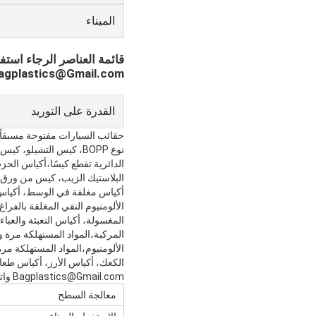
الميناء
قائمة العناصر الرجاء استفس
Bagplastics@Gmail.com واتساب: +3780964661
القدرة على التوريد
حقائب السيارات مفتوحة مسبقاً على
الدائرية تقطع كيسًا،أكياس الحزب، كيس OPP ذاتية الدعم، حتى
البلاستيك الزيب، كيس من ورق ا
أكياس مغلقة في الوسط، أكياس م
الألومنيوم النقي المغلقة بالفراغ
المغسولة، أكياس التعبئة والعباء
المركبة،
المواد المستهلكة مرة و
الألومنيوم،
المواد المستهلكة مرة
الكعك، أكياس الأرز، أكياس طعا
Bagplastics@Gmail.com واتساب: +8613780964661
معالجة السطح