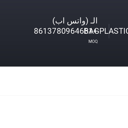
الـ (واتس اب)
BAGPLASTI
+8613780964661
MOQ