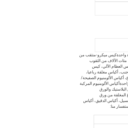
 واحدة
كيس ميكرو-منثقب من
BOPP، كيس التشيلو، كيس بلاستيكي من نوع OPP، كيس بلاستيكي يدوي، كيس بلاستيكي من نوع DVD/CD، مئات الآلاف من الثقوب
س العظام الآلي، كيس
جنب، أكياس مغلقة رباعيا،
 أكياس الألومنيوم الصفيحة/
احدة
أكياس الألومنيوم المركبة
 البلاستيك والورق
غ المغلقة من ورق
غسيل، أكياس الدقيق، أكياس
فسار منا: