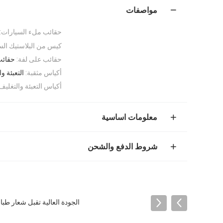
مواصفات
حقائب ملء السيارات:
كيس من البلاستيك الس
حقائب على لفة:
حقائب
أكياس مثقبة:
التعبئة و
أكياس التعبئة والتغليف
معلومات اساسية
شروط الدفع والشحن
الجودة العالية تقبل شعار طباعة مخصصة كيس LDPE البلاستيكي للسيارات كيسات لفة 