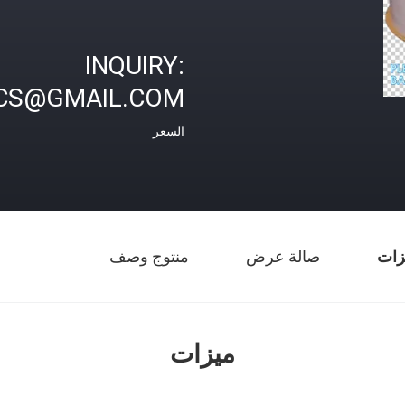
INQUIRY:
CS@GMAIL.COM
السعر
زات
صالة عرض
منتوج وصف
ميزات