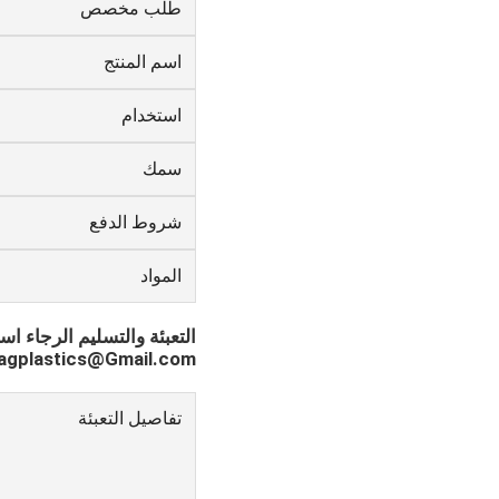
طلب مخصص
اسم المنتج
استخدام
سمك
شروط الدفع
المواد
التعبئة والتسليم الرجاء اس
Bagplastics@Gmail.com واتساب: +3780964661
تفاصيل التعبئة